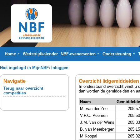
Home
Wedstrijdkalender
NBF-evenementen
Ondersteuning
Niet ingelogd in MijnNBF:
Inloggen
Navigatie
Overzicht lidgemiddelden
In onderstaand overzicht vindt u 
Terug naar overzicht
dan worden de gemiddelden en aan
competities
Naam
Gemiddelde
M. van der Zee
205.57
V.P.C. Peemen
205.50
J.M. van der Wens
205.33
B. van Meerbergen
205.15
M Koopal
205.02