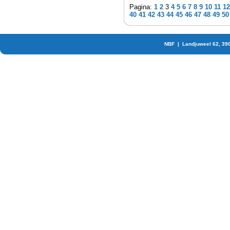
Pagina:
1
2
3
4
5
6
7
8
9
10
11
12
40
41
42
43
44
45
46
47
48
49
50
NBF | Landjuweel 62, 39