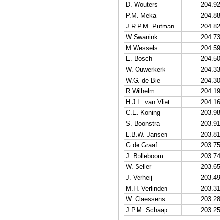
D. Wouters
204.92
P.M. Meka
204.88
J.R.P.M. Putman
204.82
W Swanink
204.73
M Wessels
204.59
E. Bosch
204.50
W. Ouwerkerk
204.33
W.G. de Bie
204.30
R Wilhelm
204.19
H.J.L. van Vliet
204.16
C.E. Koning
203.98
S. Boonstra
203.91
L.B.W. Jansen
203.81
G de Graaf
203.75
J. Bolleboom
203.74
W. Selier
203.65
J. Verheij
203.49
M.H. Verlinden
203.31
W. Claessens
203.28
J.P.M. Schaap
203.25