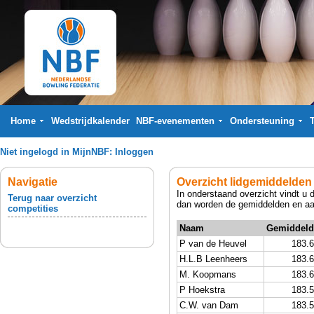
Home
Wedstrijdkalender
NBF-evenementen
Ondersteuning
Niet ingelogd in MijnNBF:
Inloggen
Navigatie
Overzicht lidgemiddelden
In onderstaand overzicht vindt u 
Terug naar overzicht
dan worden de gemiddelden en aan
competities
Naam
Gemiddeld
P van de Heuvel
183.
H.L.B Leenheers
183.
M. Koopmans
183.
P Hoekstra
183.
C.W. van Dam
183.