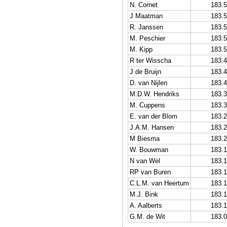
N. Cornet
183.
J Maatman
183.
R. Janssen
183.
M. Peschier
183.
M. Kipp
183.
R ter Wisscha
183.
J de Bruijn
183.
D. van Nijlen
183.
M.D.W. Hendriks
183.
M. Cuppens
183.
E. van der Blom
183.
J.A.M. Hansen
183.
M Biesma
183.
W. Bouwman
183.
N van Wel
183.
RP van Buren
183.
C.L.M. van Heertum
183.
M.J. Bink
183.
A. Aalberts
183.
G.M. de Wit
183.