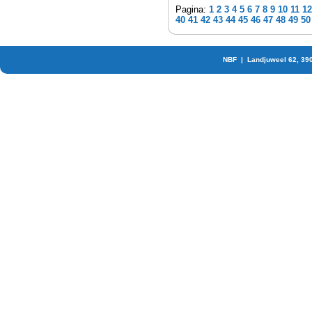
Pagina:
1
2
3
4
5
6
7
8
9
10
11
12
40
41
42
43
44
45
46
47
48
49
50
NBF | Landjuweel 62, 39