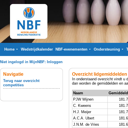
Home
Wedstrijdkalender
NBF-evenementen
Ondersteuning
Niet ingelogd in MijnNBF:
Inloggen
Navigatie
Overzicht lidgemiddelden
In onderstaand overzicht vindt u 
Terug naar overzicht
dan worden de gemiddelden en aan
competities
Naam
Gemiddeld
PJW Wijnen
181.
C. Kweens
181.
H.J. Meijer
181.
A.C.A. Ubert
181.
J.N.M. de Vries
181.