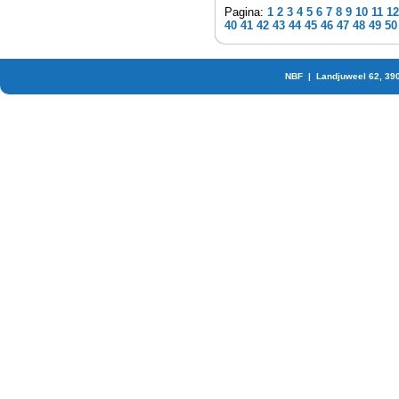
Pagina:
1
2
3
4
5
6
7
8
9
10
11
12
40
41
42
43
44
45
46
47
48
49
50
NBF | Landjuweel 62, 39