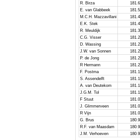
R. Birza
181.
E. van Glabbeek
181.
M.C.H. Mazzavillani
181.
E.K. Stek
181.
R. Meuldijk
181.
C.G. Visser
181.
D. Wassing
181.
J.W. van Sonnen
181.
P. de Jong
181.
R Hermann
181.
F. Postma
181.
S. Assendelft
181.
A. van Deutekom
181.
J.G.M. Tol
181.
F Stuut
181.
J. Glimmerveen
181.
R Vijn
181.
G. Brus
180.
R.F. van Maasdam
180.
J.M. Verhoeven
180.