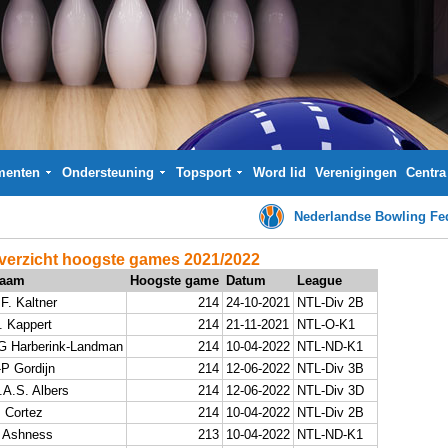
menten
Ondersteuning
Topsport
Word lid
Verenigingen
Centra
Nederlandse Bowling Fed
verzicht hoogste games 2021/2022
aam
Hoogste game
Datum
League
.F. Kaltner
214
24-10-2021
NTL-Div 2B
. Kappert
214
21-11-2021
NTL-O-K1
G Harberink-Landman
214
10-04-2022
NTL-ND-K1
-P Gordijn
214
12-06-2022
NTL-Div 3B
.A.S. Albers
214
12-06-2022
NTL-Div 3D
. Cortez
214
10-04-2022
NTL-Div 2B
 Ashness
213
10-04-2022
NTL-ND-K1