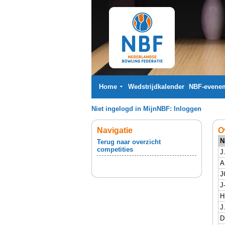
Home
Wedstrijdkalender
NBF-evene
Niet ingelogd in MijnNBF:
Inloggen
Navigatie
O
N
Terug naar overzicht
competities
J
A
J
J
H
J
D