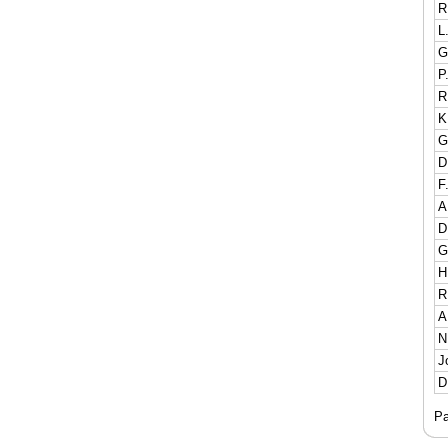
R
L
G
P
R
K
G
D
F
A
D
G
H
R
A
N
J
D
Pa