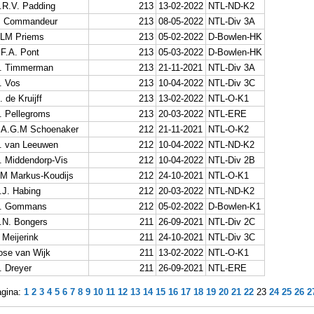
.R.V. Padding
213
13-02-2022
NTL-ND-K2
. Commandeur
213
08-05-2022
NTL-Div 3A
LM Priems
213
05-02-2022
D-Bowlen-HK
.F.A. Pont
213
05-03-2022
D-Bowlen-HK
. Timmerman
213
21-11-2021
NTL-Div 3A
. Vos
213
10-04-2022
NTL-Div 3C
. de Kruijff
213
13-02-2022
NTL-O-K1
. Pellegroms
213
20-03-2022
NTL-ERE
.A.G.M Schoenaker
212
21-11-2021
NTL-O-K2
. van Leeuwen
212
10-04-2022
NTL-ND-K2
. Middendorp-Vis
212
10-04-2022
NTL-Div 2B
M Markus-Koudijs
212
24-10-2021
NTL-O-K1
.J. Habing
212
20-03-2022
NTL-ND-K2
. Gommans
212
05-02-2022
D-Bowlen-K1
.N. Bongers
211
26-09-2021
NTL-Div 2C
 Meijerink
211
24-10-2021
NTL-Div 3C
ose van Wijk
211
13-02-2022
NTL-O-K1
. Dreyer
211
26-09-2021
NTL-ERE
gina:
1
2
3
4
5
6
7
8
9
10
11
12
13
14
15
16
17
18
19
20
21
22
23
24
25
26
2