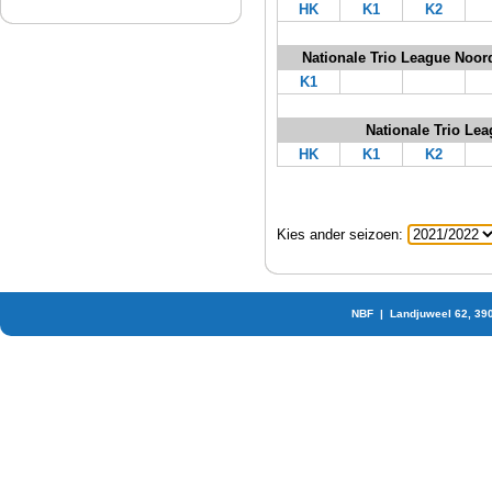
HK
K1
K2
Nationale Trio League Noor
K1
Nationale Trio Le
HK
K1
K2
Kies ander seizoen:
NBF | Landjuweel 62, 39