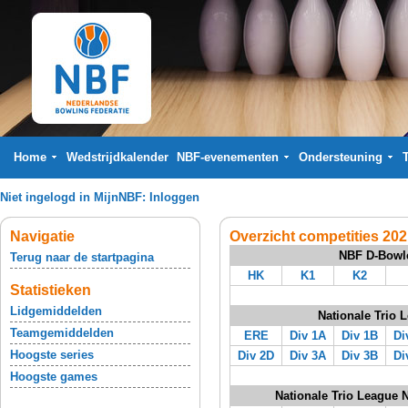
Home
Wedstrijdkalender
NBF-evenementen
Ondersteuning
Niet ingelogd in MijnNBF:
Inloggen
Navigatie
Overzicht competities 20
NBF D-Bowl
Terug naar de startpagina
HK
K1
K2
Statistieken
Lidgemiddelden
Nationale Trio 
Teamgemiddelden
ERE
Div 1A
Div 1B
Di
Hoogste series
Div 2D
Div 3A
Div 3B
Di
Hoogste games
Nationale Trio League 