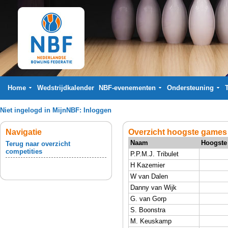
Home
Wedstrijdkalender
NBF-evenementen
Ondersteuning
Niet ingelogd in MijnNBF:
Inloggen
Navigatie
Overzicht hoogste games
Naam
Hoogste
Terug naar overzicht
competities
P.P.M.J. Tribulet
H Kazemier
W van Dalen
Danny van Wijk
G. van Gorp
S. Boonstra
M. Keuskamp