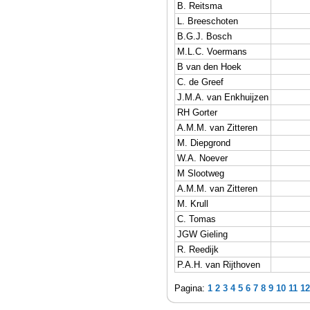
B. Reitsma
L. Breeschoten
B.G.J. Bosch
M.L.C. Voermans
B van den Hoek
C. de Greef
J.M.A. van Enkhuijzen
RH Gorter
A.M.M. van Zitteren
M. Diepgrond
W.A. Noever
M Slootweg
A.M.M. van Zitteren
M. Krull
C. Tomas
JGW Gieling
R. Reedijk
P.A.H. van Rijthoven
Pagina:
1
2
3
4
5
6
7
8
9
10
11
12