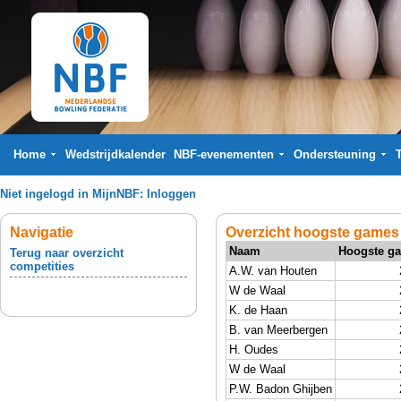
Home
Wedstrijdkalender
NBF-evenementen
Ondersteuning
Niet ingelogd in MijnNBF:
Inloggen
Navigatie
Overzicht hoogste games
Naam
Hoogste g
Terug naar overzicht
competities
A.W. van Houten
W de Waal
K. de Haan
B. van Meerbergen
H. Oudes
W de Waal
P.W. Badon Ghijben