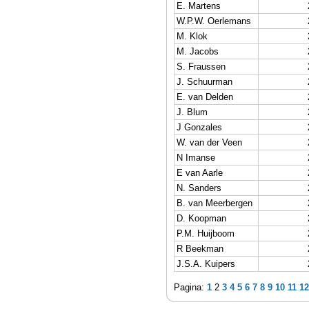
E. Martens
W.P.W. Oerlemans
M. Klok
M. Jacobs
S. Fraussen
J. Schuurman
E. van Delden
J. Blum
J Gonzales
W. van der Veen
N Imanse
E van Aarle
N. Sanders
B. van Meerbergen
D. Koopman
P.M. Huijboom
R Beekman
J.S.A. Kuipers
Pagina:
1
2
3
4
5
6
7
8
9
10
11
12