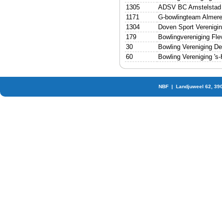
1305
ADSV BC Amstelstad
1171
G-bowlingteam Almer
1304
Doven Sport Verenigi
179
Bowlingvereniging Fle
30
Bowling Vereniging D
60
Bowling Vereniging 's
NBF | Landjuweel 62, 39