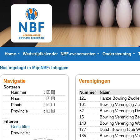
Home
Wedstrijdkalender
NBF-evenementen
Ondersteuning
Niet ingelogd in MijnNBF:
Inloggen
Navigatie
Verenigingen
Sorteren
Nummer
:
Nummer
Naam
121
Hanze Bowling Zwolle
Naam
:
101
Bowling Vereniging Z
Plaats
:
52
Bowling Vereniging D
Provincie
:
15
Bowling Vereniging Z
Filteren
143
Bowling Vereniging W
Geen filter
177
Dutch Bowling Club 
Provincie :
135
Bowling Vereniging V