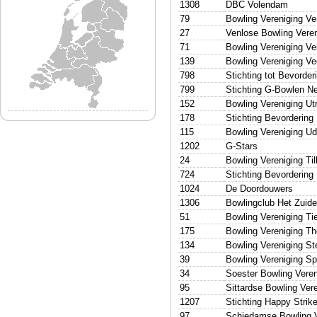
1308
DBC Volendam
79
Bowling Vereniging Ve
27
Venlose Bowling Veren
71
Bowling Vereniging V
139
Bowling Vereniging V
798
Stichting tot Bevorde
799
Stichting G-Bowlen N
152
Bowling Vereniging Ut
178
Stichting Bevordering
115
Bowling Vereniging U
1202
G-Stars
24
Bowling Vereniging Til
724
Stichting Bevordering
1024
De Doordouwers
1306
Bowlingclub Het Zuid
51
Bowling Vereniging Tie
175
Bowling Vereniging Th
134
Bowling Vereniging St
39
Bowling Vereniging Sp
34
Soester Bowling Veren
95
Sittardse Bowling Ver
1207
Stichting Happy Strik
97
Schiedamse Bowling 