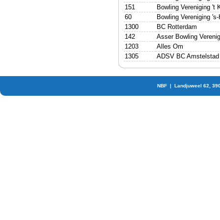
151
Bowling Vereniging 't K
60
Bowling Vereniging 's
1300
BC Rotterdam
142
Asser Bowling Verenig
1203
Alles Om
1305
ADSV BC Amstelstad
NBF | Landjuweel 62, 39