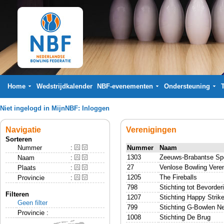
Home
Wedstrijdkalender
NBF-evenementen
Ondersteuning
Niet ingelogd in MijnNBF:
Inloggen
Navigatie
Verenigingen
Sorteren
Nummer
:
Nummer
Naam
1303
Zeeuws-Brabantse Spo
Naam
:
27
Venlose Bowling Veren
Plaats
:
1205
The Fireballs
Provincie
:
798
Stichting tot Bevorde
Filteren
1207
Stichting Happy Strik
Geen filter
799
Stichting G-Bowlen N
Provincie :
1008
Stichting De Brug