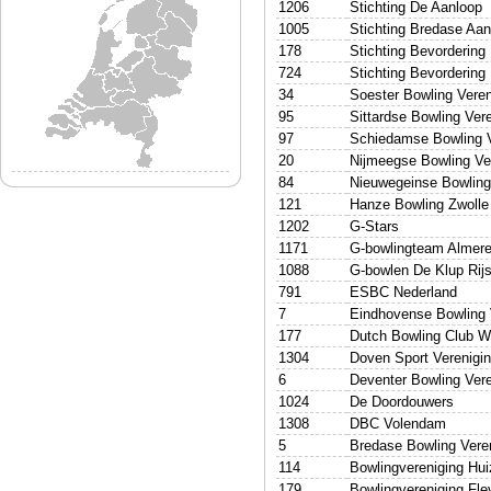
1206
Stichting De Aanloop
1005
Stichting Bredase Aa
178
Stichting Bevordering
724
Stichting Bevordering
34
Soester Bowling Veren
95
Sittardse Bowling Ver
97
Schiedamse Bowling 
20
Nijmeegse Bowling Ve
84
Nieuwegeinse Bowling
121
Hanze Bowling Zwolle
1202
G-Stars
1171
G-bowlingteam Almer
1088
G-bowlen De Klup Rij
791
ESBC Nederland
7
Eindhovense Bowling 
177
Dutch Bowling Club 
1304
Doven Sport Verenigi
6
Deventer Bowling Vere
1024
De Doordouwers
1308
DBC Volendam
5
Bredase Bowling Vere
114
Bowlingvereniging Hu
179
Bowlingvereniging Fle