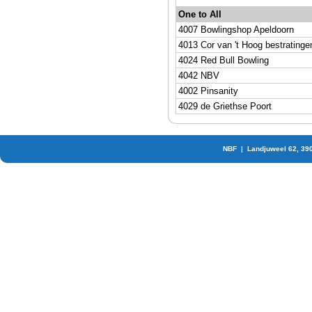
One to All
4007 Bowlingshop Apeldoorn
4013 Cor van 't Hoog bestratinge
4024 Red Bull Bowling
4042 NBV
4002 Pinsanity
4029 de Griethse Poort
NBF | Landjuweel 62, 39