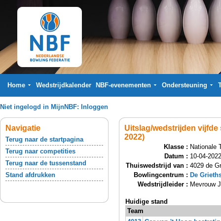
Home
Wedstrijdkalender
NBF-evenementen
Ondersteuning
Niet ingelogd in MijnNBF:
Inloggen
Navigatie
Uitslag/wedstrijden vijfd
2022)
Terug naar de startpagina
Klasse :
Nationale 
Terug naar competities
Datum :
10-04-2022
Terug naar de tussenstand
Thuiswedstrijd van :
4029 de Gr
Stand afdrukken
Bowlingcentrum :
De Grieth
Wedstrijdleider :
Mevrouw J
Huidige stand
Team