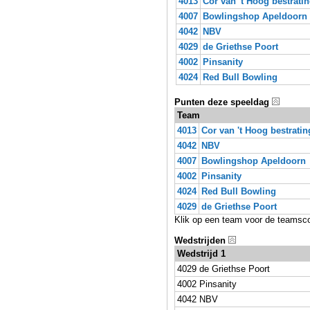
4013
Cor van 't Hoog bestrati
4007
Bowlingshop Apeldoorn
4042
NBV
4029
de Griethse Poort
4002
Pinsanity
4024
Red Bull Bowling
Punten deze speeldag
Team
4013
Cor van 't Hoog bestrati
4042
NBV
4007
Bowlingshop Apeldoorn
4002
Pinsanity
4024
Red Bull Bowling
4029
de Griethse Poort
Klik op een team voor de teamsc
Wedstrijden
Wedstrijd 1
4029 de Griethse Poort
4002 Pinsanity
4042 NBV