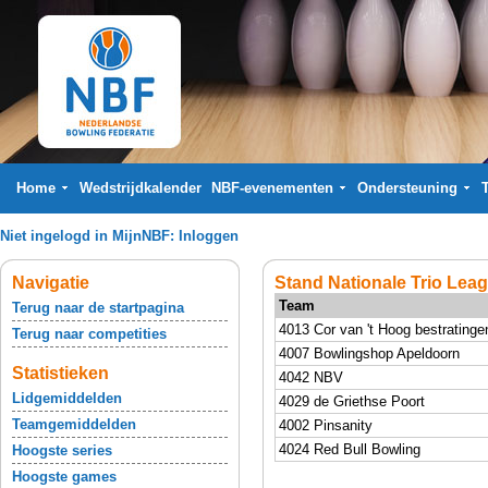
Home
Wedstrijdkalender
NBF-evenementen
Ondersteuning
Niet ingelogd in MijnNBF:
Inloggen
Navigatie
Stand Nationale Trio Lea
Team
Terug naar de startpagina
4013 Cor van 't Hoog bestratinge
Terug naar competities
4007 Bowlingshop Apeldoorn
Statistieken
4042 NBV
Lidgemiddelden
4029 de Griethse Poort
Teamgemiddelden
4002 Pinsanity
4024 Red Bull Bowling
Hoogste series
Hoogste games