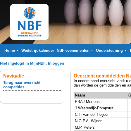
Home
Wedstrijdkalender
NBF-evenementen
Ondersteuning
Niet ingelogd in MijnNBF:
Inloggen
Navigatie
Overzicht gemiddelden Na
In onderstaand overzicht vindt u 
Terug naar overzicht
dan worden de gemiddelden en aan
competities
Naam
G
PBAJ Mertens
J Westerdijk-Pompstra
C.T. van der Heijden
N.G.P.A. Wijnen
M.P. Peters