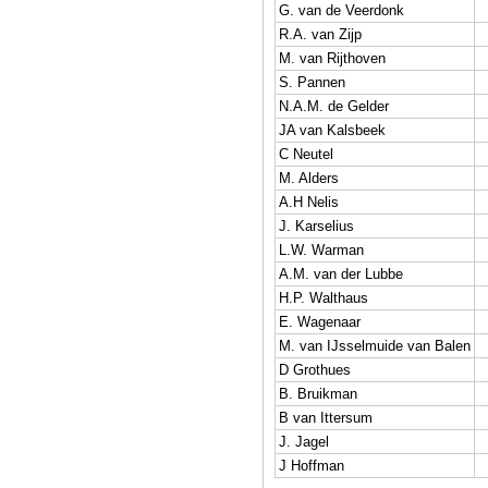
G. van de Veerdonk
R.A. van Zijp
M. van Rijthoven
S. Pannen
N.A.M. de Gelder
JA van Kalsbeek
C Neutel
M. Alders
A.H Nelis
J. Karselius
L.W. Warman
A.M. van der Lubbe
H.P. Walthaus
E. Wagenaar
M. van IJsselmuide van Balen
D Grothues
B. Bruikman
B van Ittersum
J. Jagel
J Hoffman