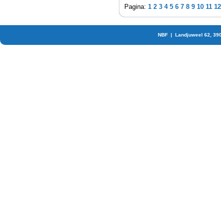
Pagina:
1
2
3
4
5
6
7
8
9
10
11
12
NBF | Landjuweel 62, 39