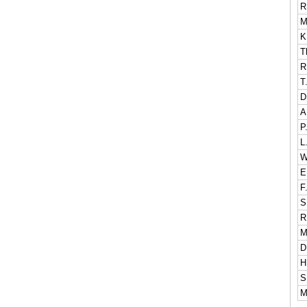
R
M
K
T
R
T
D
A
P
L
W
E
F
S
R
M
D
H
S
M