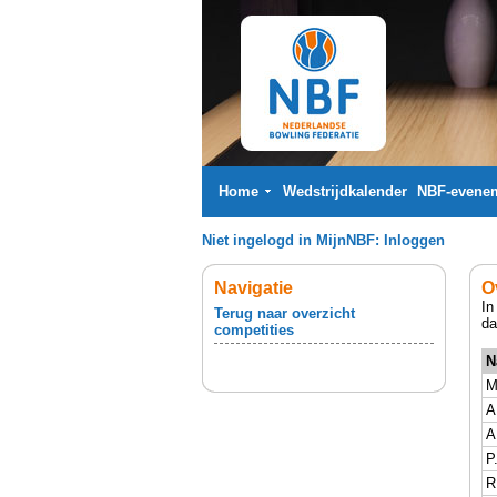
Home
Wedstrijdkalender
NBF-evene
Niet ingelogd in MijnNBF:
Inloggen
Navigatie
O
In
Terug naar overzicht
da
competities
N
M
A
A
P
R