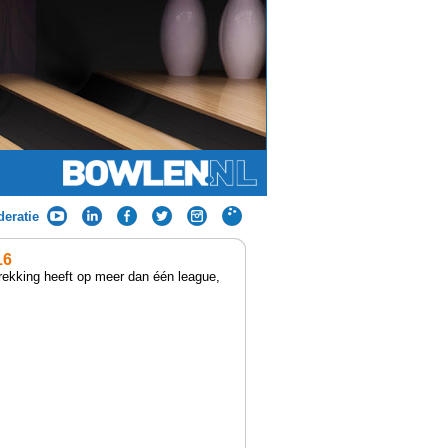
eratie
16
trekking heeft op meer dan één league,