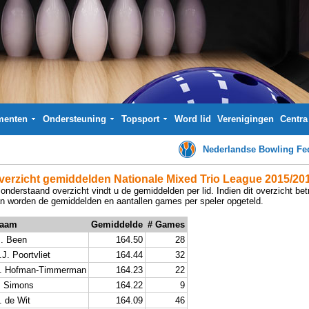
menten
Ondersteuning
Topsport
Word lid
Verenigingen
Centra
Nederlandse Bowling Fed
verzicht gemiddelden Nationale Mixed Trio League 2015/20
 onderstaand overzicht vindt u de gemiddelden per lid. Indien dit overzicht be
n worden de gemiddelden en aantallen games per speler opgeteld.
aam
Gemiddelde
# Games
. Been
164.50
28
.J. Poortvliet
164.44
32
. Hofman-Timmerman
164.23
22
. Simons
164.22
9
. de Wit
164.09
46