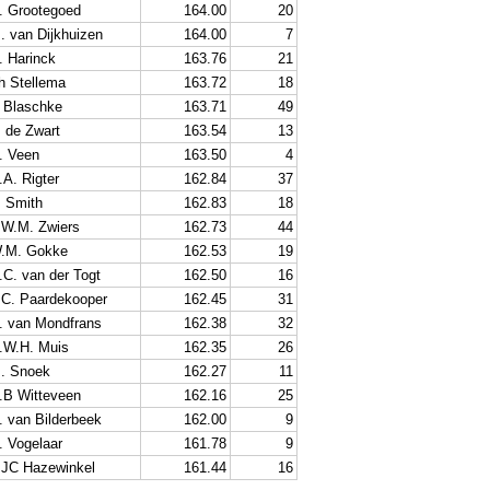
. Grootegoed
164.00
20
. van Dijkhuizen
164.00
7
. Harinck
163.76
21
h Stellema
163.72
18
 Blaschke
163.71
49
. de Zwart
163.54
13
. Veen
163.50
4
.A. Rigter
162.84
37
. Smith
162.83
18
.W.M. Zwiers
162.73
44
.M. Gokke
162.53
19
.C. van der Togt
162.50
16
.C. Paardekooper
162.45
31
. van Mondfrans
162.38
32
.W.H. Muis
162.35
26
. Snoek
162.27
11
.B Witteveen
162.16
25
. van Bilderbeek
162.00
9
. Vogelaar
161.78
9
JC Hazewinkel
161.44
16