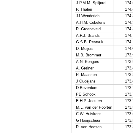
J.P.M.M. Spiljard
174.
P. Thalen
174.
JJ Wenderich
174.
A.H.M. Cobelens
174.
R. Groeneveld
174.
A.P.J. Brands
174.
G.S.B. Pestyuk
174.
D. Meijers
174.
M.B. Brommer
173.
A.N. Bongers
173.
A. Greiner
173.
R. Maassen
173.
J Oudejans
173.
D Beverdam
173.
PE Schook
173.
E.H.P. Joosten
173.
M.L. van der Poorten
173.
C.W. Huiskens
173.
G Hooijschuur
173.
R. van Haasen
173.