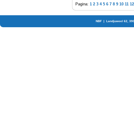
Pagina:
1
2
3
4
5
6
7
8
9
10
11
12
NBF | Landjuweel 62, 39