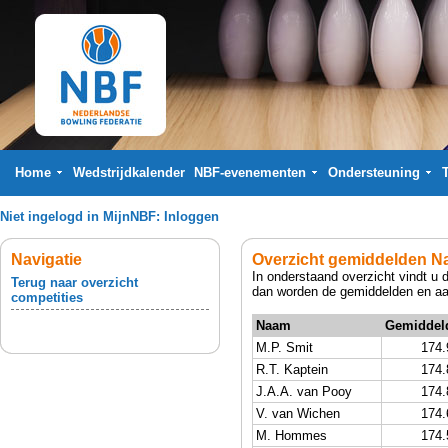
Home
Wedstrijdkalender
NBF-evenementen
Ondersteuning
Niet ingelogd in MijnNBF:
Inloggen
Navigatie
Overzicht gemiddelden Na
In onderstaand overzicht vindt u 
Terug naar overzicht
dan worden de gemiddelden en aan
competities
Naam
Gemiddel
M.P. Smit
174.
R.T. Kaptein
174.
J.A.A. van Pooy
174.
V. van Wichen
174.
M. Hommes
174.