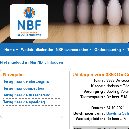
Home
Wedstrijdkalender
NBF-evenementen
Ondersteuning
Niet ingelogd in MijnNBF:
Inloggen
Navigatie
Uitslagen voor 3353 De G
Team :
3353 De Goe
Terug naar de startpagina
Klasse :
Nationale Tri
Terug naar competities
Vereniging :
Bowling Vere
Terug naar de tussenstand
Teamcaptain :
De heer E.M.
Terug naar de speeldag
Datum :
24-10-2021
Bowlingcentrum :
Bowling Sch
Wedstrijdleider :
De heer J.M. 
Speler
Wedstr.
1
2
3
4