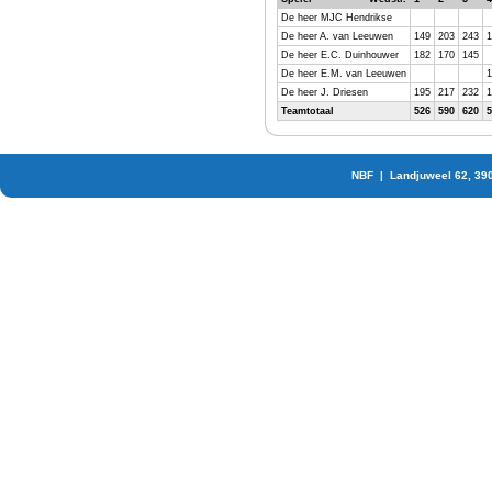
De heer MJC Hendrikse
De heer A. van Leeuwen
149
203
243
1
De heer E.C. Duinhouwer
182
170
145
De heer E.M. van Leeuwen
1
De heer J. Driesen
195
217
232
1
Teamtotaal
526
590
620
5
NBF | Landjuweel 62, 39