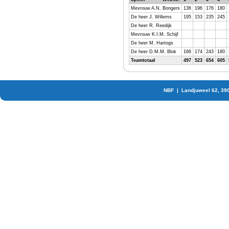
Mevrouw A.N. Bongers
136
196
176
180
De heer J. Willems
195
153
235
245
De heer R. Reedijk
Mevrouw K.I.M. Schijf
De heer M. Hartogs
De heer D.M.M. Blok
166
174
243
180
Teamtotaal
497
523
654
605
NBF | Landjuweel 62, 39