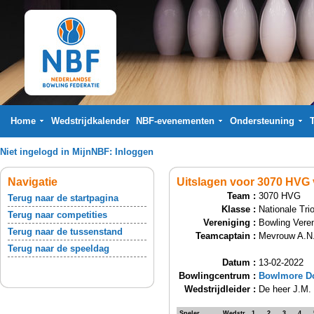
Home
Wedstrijdkalender
NBF-evenementen
Ondersteuning
Niet ingelogd in MijnNBF:
Inloggen
Navigatie
Uitslagen voor 3070 HVG 
Team :
3070 HVG
Terug naar de startpagina
Klasse :
Nationale Tri
Terug naar competities
Vereniging :
Bowling Veren
Terug naar de tussenstand
Teamcaptain :
Mevrouw A.N
Terug naar de speeldag
Datum :
13-02-2022
Bowlingcentrum :
Bowlmore Do
Wedstrijdleider :
De heer J.M. 
Speler
Wedstr.
1
2
3
4