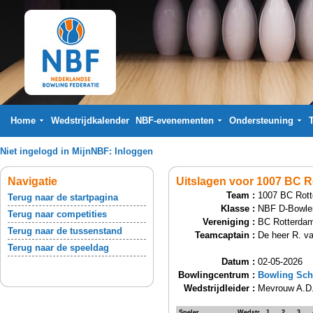
Home
Wedstrijdkalender
NBF-evenementen
Ondersteuning
Niet ingelogd in MijnNBF:
Inloggen
Navigatie
Uitslagen voor 1007 BC R
Team :
1007 BC Rott
Terug naar de startpagina
Klasse :
NBF D-Bowle
Terug naar competities
Vereniging :
BC Rotterda
Terug naar de tussenstand
Teamcaptain :
De heer R. va
Terug naar de speeldag
Datum :
02-05-2026
Bowlingcentrum :
Bowling Sch
Wedstrijdleider :
Mevrouw A.D
Speler
Wedstr.
1
2
3