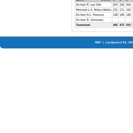
De heer R. van Vliet
203
156
204
Mevrouw L.A. Moity-Lillukka
151
171
163
De heer N.L. Petersen
138
146
148
De heer R. Gommans
Teamtotaal
492
473
515
NBF | Landjuweel 62, 39