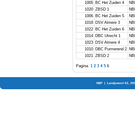
1005
BC Het Zuiden 4
NB
1020
ZBSD 1
NB
1006
BC Het Zuiden 5
NB
1018
DSV Almere 3
NB
1022
BC Het Zuiden 6
NB
1014
DBC Utrecht 1
NB
1023
DSV Almere 4
NB
1010
DBC Purmerend 2
NB
1021
ZBSD 2
NB
Pagina:
1
2
3
4
5
6
NBF | Landjuweel 62, 39