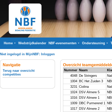
Home
Wedstrijdkalender
NBF-evenementen
Ondersteuning
Niet ingelogd in MijnNBF:
Inloggen
Navigatie
Overzicht teamgemiddeld
Nummer
Naam
Kl
Terug naar overzicht
competities
4048
De Stringers
Nat
1004
BC Het Zuiden 3
NB
3231
Ciolina
Nat
1024
DSV Almere 5
NB
1016
DSV Almere 1
NB
1009
DBC Purmerend 1
NB
1017
DSV Almere 2
NB