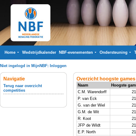
Home
Wedstrijdkalender
NBF-evenementen
Ondersteuning
Niet ingelogd in MijnNBF:
Inloggen
Navigatie
Overzicht hoogste games 
Naam
Hoogste gam
Terug naar overzicht
competities
C.M. Warendorff
21
P. van Eck
21
G. van der Wiel
21
G.M. de Wit
21
R. Koot
21
JFP de Wildt
21
E.P. North
21