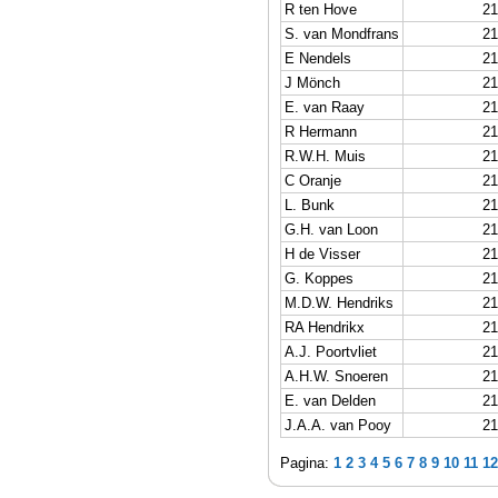
R ten Hove
21
S. van Mondfrans
21
E Nendels
21
J Mönch
21
E. van Raay
21
R Hermann
21
R.W.H. Muis
21
C Oranje
21
L. Bunk
21
G.H. van Loon
21
H de Visser
21
G. Koppes
21
M.D.W. Hendriks
21
RA Hendrikx
21
A.J. Poortvliet
21
A.H.W. Snoeren
21
E. van Delden
21
J.A.A. van Pooy
21
Pagina:
1
2
3
4
5
6
7
8
9
10
11
12