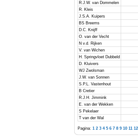
R.J.W. van Dommelen
R. Kleis
J.S.A. Kuipers
BS Breems
D.C. Knijff
O. van der Vecht
N v.d. Rijken
V. van Wichen
H. Springvloet Dubbeld
D. Kluivers
WJ Zwolsman
J.W. van Sonnen
S.P.L. Vastenhout
B Cretier
R.J.H. Jimmink
E. van der Wekken
S Pekelaer
T van der Wal
Pagina:
1
2
3
4
5
6
7
8
9
10
11
12