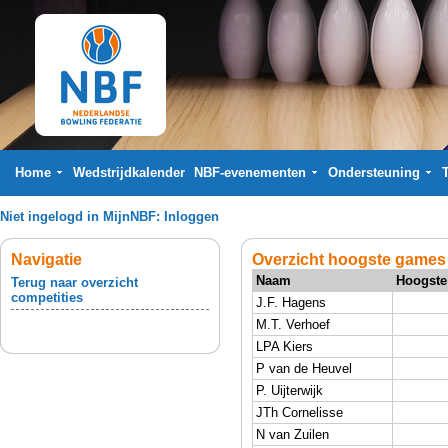
Home
Wedstrijdkalender
NBF-evenementen
Ondersteuning
Niet ingelogd in MijnNBF:
Inloggen
Navigatie
Overzicht hoogste games 
Naam
Hoogste
Terug naar overzicht
competities
J.F. Hagens
M.T. Verhoef
LPA Kiers
P van de Heuvel
P. Uijterwijk
JTh Cornelisse
N van Zuilen