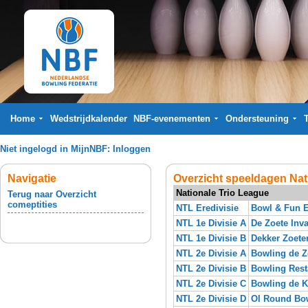
Home
Wedstrijdkalender
NBF-evenementen
Ondersteuning
Niet ingelogd in MijnNBF:
Inloggen
Navigatie
Overzicht speeldagen Nat
Nationale Trio League
Terug naar Overzicht
comeptities
NTL Eredivisie
Bowl & Fun
NTL 1e Divisie A
De Zoete Inva
NTL 1e Divisie B
Dekker Zoete
NTL 2e Divisie A
Bowling de 
NTL 2e Divisie B
Bowling Res
NTL 2e Divisie C
Bowling de K
NTL 2e Divisie D
Ol Round Bo