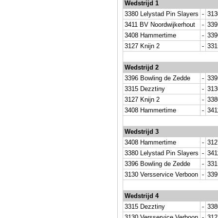
Wedstrijd 1
3380 Lelystad Pin Slayers
-
313
3411 BV Noordwijkerhout
-
339
3408 Hammertime
-
339
3127 Knijn 2
-
331
Wedstrijd 2
3396 Bowling de Zedde
-
339
3315 Dezztiny
-
313
3127 Knijn 2
-
338
3408 Hammertime
-
341
Wedstrijd 3
3408 Hammertime
-
312
3380 Lelystad Pin Slayers
-
341
3396 Bowling de Zedde
-
331
3130 Versservice Verboon
-
339
Wedstrijd 4
3315 Dezztiny
-
338
3130 Versservice Verboon
-
312