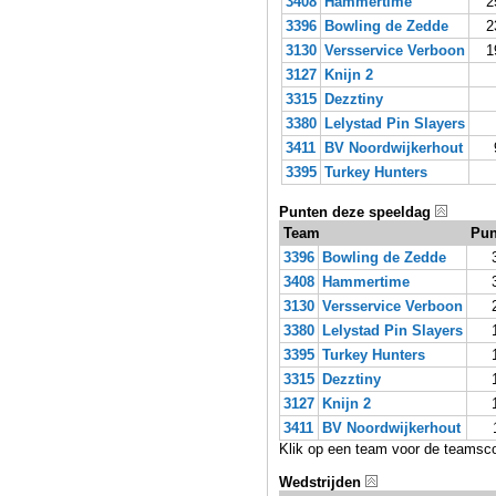
3408
Hammertime
2
3396
Bowling de Zedde
2
3130
Versservice Verboon
1
3127
Knijn 2
3315
Dezztiny
3380
Lelystad Pin Slayers
3411
BV Noordwijkerhout
3395
Turkey Hunters
Punten deze speeldag
Team
Pun
3396
Bowling de Zedde
3408
Hammertime
3130
Versservice Verboon
3380
Lelystad Pin Slayers
3395
Turkey Hunters
3315
Dezztiny
3127
Knijn 2
3411
BV Noordwijkerhout
Klik op een team voor de teamsc
Wedstrijden