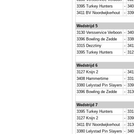
3395 Turkey Hunters
-
340
3411 BV Noordwijkerhout
-
339
Wedstrijd 5
3130 Versservice Verboon
-
340
3396 Bowling de Zedde
-
338
3315 Dezztiny
-
341
3395 Turkey Hunters
-
312
Wedstrijd 6
3127 Knijn 2
-
341
3408 Hammertime
-
331
3380 Lelystad Pin Slayers
-
339
3396 Bowling de Zedde
-
313
Wedstrijd 7
3395 Turkey Hunters
-
331
3127 Knijn 2
-
339
3411 BV Noordwijkerhout
-
313
3380 Lelystad Pin Slayers
-
340