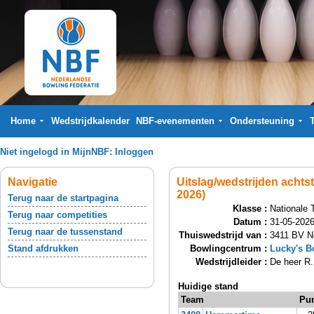
Home
Wedstrijdkalender
NBF-evenementen
Ondersteuning
Niet ingelogd in MijnNBF:
Inloggen
Navigatie
Uitslag/wedstrijden achts
2026)
Terug naar de startpagina
Klasse :
Nationale 
Terug naar competities
Datum :
31-05-2026
Terug naar de tussenstand
Thuiswedstrijd van :
3411 BV N
Stand afdrukken
Bowlingcentrum :
Lucky's 
Wedstrijdleider :
De heer R.
Huidige stand
Team
Pu