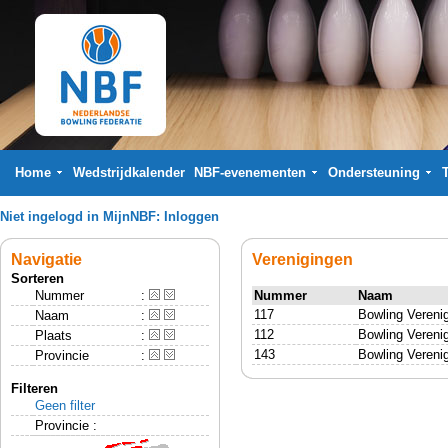
Home
Wedstrijdkalender
NBF-evenementen
Ondersteuning
Niet ingelogd in MijnNBF:
Inloggen
Navigatie
Verenigingen
Sorteren
Nummer
:
Nummer
Naam
117
Bowling Vereni
Naam
:
112
Bowling Vereni
Plaats
:
143
Bowling Vereni
Provincie
:
Filteren
Geen filter
Provincie :