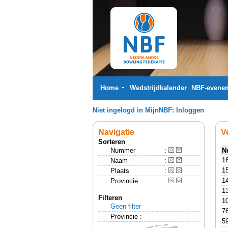
Home
Wedstrijdkalender
NBF-evene
Niet ingelogd in MijnNBF:
Inloggen
Navigatie
V
Sorteren
Nummer
:
N
1
Naam
:
1
Plaats
:
1
Provincie
:
1
Filteren
1
Geen filter
7
Provincie :
5