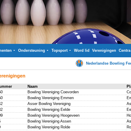
menten
Ondersteuning
Topsport
Word lid
Verenigingen
Centra
Nederlandse Bowling Fed
erenigingen
ummer
Naam
Pl
60
Bowling Vereniging Coevorden
Co
50
Bowling Vereniging Emmen
E
42
Asser Bowling Vereniging
As
32
Bowling Vereniging Eelde
Ee
09
Bowling Vereniging Hoogeveen
Ho
6
Bowling Vereniging Assen
As
9
Bowling Vereniging Rolde
Ro