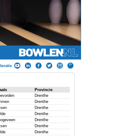
eratie
aats
Provincie
evorden
Drenthe
mmen
Drenthe
sen
Drenthe
lde
Drenthe
ogeveen
Drenthe
sen
Drenthe
lde
Drenthe