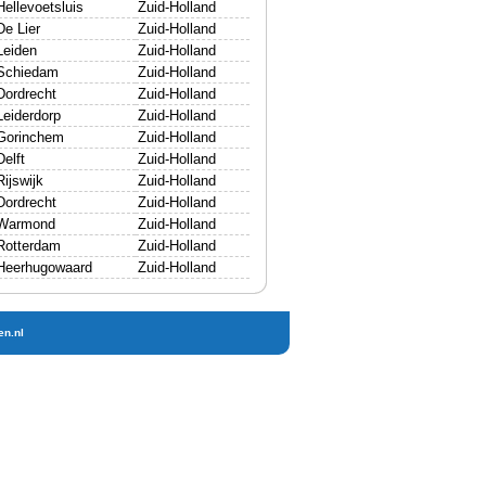
Hellevoetsluis
Zuid-Holland
De Lier
Zuid-Holland
Leiden
Zuid-Holland
Schiedam
Zuid-Holland
Dordrecht
Zuid-Holland
Leiderdorp
Zuid-Holland
Gorinchem
Zuid-Holland
Delft
Zuid-Holland
Rijswijk
Zuid-Holland
Dordrecht
Zuid-Holland
Warmond
Zuid-Holland
Rotterdam
Zuid-Holland
Heerhugowaard
Zuid-Holland
en.nl