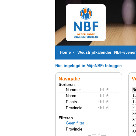
Home
Wedstrijdkalender
NBF-evene
Niet ingelogd in MijnNBF:
Inloggen
Navigatie
V
Sorteren
Nummer
:
N
1
Naam
:
1
Plaats
:
2
Provincie
:
3
Filteren
3
Geen filter
5
Provincie :
5