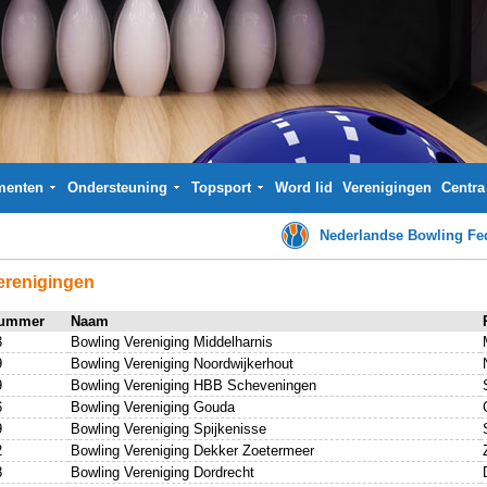
menten
Ondersteuning
Topsport
Word lid
Verenigingen
Centra
Nederlandse Bowling Fed
erenigingen
ummer
Naam
3
Bowling Vereniging Middelharnis
9
Bowling Vereniging Noordwijkerhout
9
Bowling Vereniging HBB Scheveningen
6
Bowling Vereniging Gouda
9
Bowling Vereniging Spijkenisse
2
Bowling Vereniging Dekker Zoetermeer
8
Bowling Vereniging Dordrecht