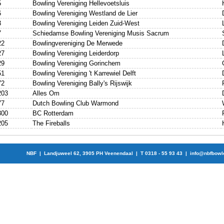
5
Bowling Vereniging Hellevoetsluis
6
Bowling Vereniging Westland de Lier
3
Bowling Vereniging Leiden Zuid-West
7
Schiedamse Bowling Vereniging Musis Sacrum
22
Bowlingvereniging De Merwede
27
Bowling Vereniging Leiderdorp
29
Bowling Vereniging Gorinchem
51
Bowling Vereniging 't Karrewiel Delft
72
Bowling Vereniging Bally's Rijswijk
203
Alles Om
77
Dutch Bowling Club Warmond
300
BC Rotterdam
205
The Fireballs
NBF | Landjuweel 62, 3905 PH Veenendaal | T 0318 - 55 93 43 |
info@nbfbowl