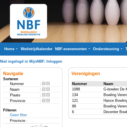
Home
Wedstrijdkalender
NBF-evenementen
Ondersteuning
Niet ingelogd in MijnNBF:
Inloggen
Navigatie
Verenigingen
Sorteren
Nummer
:
Nummer
Naam
1088
G-bowlen De K
Naam
:
134
Bowling Veren
Plaats
:
121
Hanze Bowling
Provincie
:
88
Bowling Veren
Filteren
6
Deventer Bowl
Geen filter
Provincie :