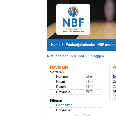
Home
Wedstrijdkalender
NBF-evene
Niet ingelogd in MijnNBF:
Inloggen
Navigatie
V
Sorteren
Nummer
:
N
2
Naam
:
7
Plaats
:
9
Provincie
:
1
Filteren
Geen filter
Provincie :