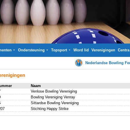
menten
Ondersteuning
Topsport
Word lid
Verenigingen
Centra
Nederlandse Bowling Fed
erenigingen
ummer
Naam
7
Venlose Bowling Vereniging
9
Bowling Vereniging Venray
5
Sittardse Bowling Vereniging
207
Stichting Happy Strike