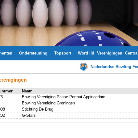
menten
Ondersteuning
Topsport
Word lid
Verenigingen
Centra
Nederlandse Bowling Fed
erenigingen
ummer
Naam
73
Bowling Vereniging Passe Partout Appingedam
Bowling Vereniging Groningen
008
Stichting De Brug
202
G-Stars