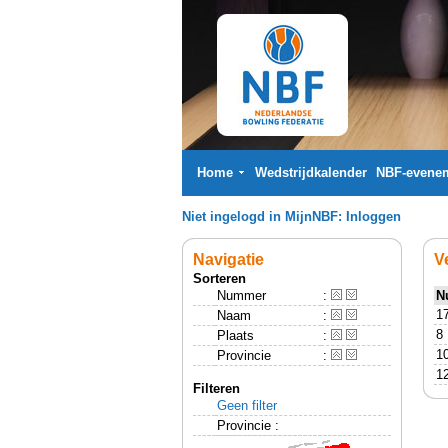
Home
Wedstrijdkalender
NBF-evene
Niet ingelogd in MijnNBF:
Inloggen
Navigatie
V
Sorteren
Nummer
:
N
1
Naam
:
8
Plaats
:
1
Provincie
:
1
Filteren
Geen filter
Provincie :