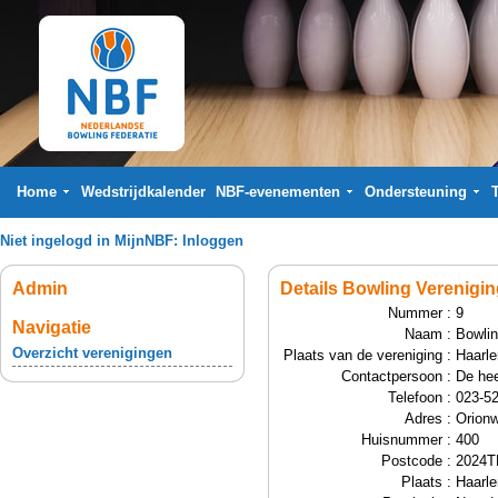
Home
Wedstrijdkalender
NBF-evenementen
Ondersteuning
Niet ingelogd in MijnNBF:
Inloggen
Admin
Details Bowling Verenigi
Nummer :
9
Navigatie
Naam :
Bowlin
Overzicht verenigingen
Plaats van de vereniging :
Haarl
Contactpersoon :
De hee
Telefoon :
023-5
Adres :
Orion
Huisnummer :
400
Postcode :
2024T
Plaats :
Haarl