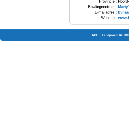
Provincie :
Noord-
Bowlingcentrum :
Marty
E-mailadres :
bvhaa
Website :
www.b
NBF | Landjuweel 62, 39