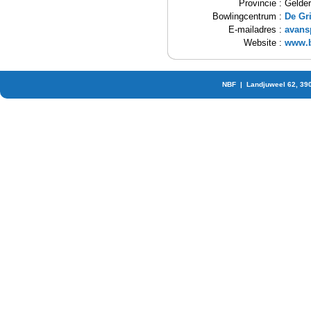
Provincie :
Gelder
Bowlingcentrum :
De Gr
E-mailadres :
avan
Website :
www.b
NBF | Landjuweel 62, 39