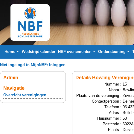
Home
Wedstrijdkalender
NBF-evenementen
Ondersteuning
Niet ingelogd in MijnNBF:
Inloggen
Admin
Details Bowling Verenigi
Nummer :
15
Navigatie
Naam :
Bowlin
Overzicht verenigingen
Plaats van de vereniging :
Zeven
Contactpersoon :
De he
Telefoon :
06 43
Adres :
Bellefl
Huisnummer :
53
Postcode :
6922
Plaats :
Duive