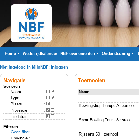
Home
Wedstrijdkalender
NBF-evenementen
Ondersteuning
Niet ingelogd in MijnNBF:
Inloggen
Navigatie
Toernooien
Sorteren
Naam
:
Naam
Type
:
Plaats
:
Bowlingshop Europe A-toernooi
Provincie
:
Eindatum
:
Sport Bowling Tour - 8e stop
Filteren
Geen filter
Rijssens 50+ toernooi
Provincie :