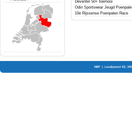
Deventer 50+ toernooi
Odin Sportswear Jeugd Poenpal
10e Rijssense Poenpalen Race
NBF | Landjuweel 62, 39