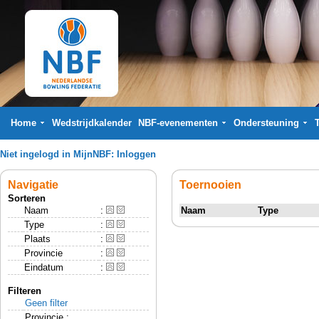
Home
Wedstrijdkalender
NBF-evenementen
Ondersteuning
Niet ingelogd in MijnNBF:
Inloggen
Navigatie
Toernooien
Sorteren
Naam
:
Naam
Type
Type
:
Plaats
:
Provincie
:
Eindatum
:
Filteren
Geen filter
Provincie :