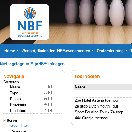
Home
Wedstrijdkalender
NBF-evenementen
Ondersteuning
Niet ingelogd in MijnNBF:
Inloggen
Navigatie
Toernooien
Sorteren
Naam
:
Naam
Type
:
Plaats
:
26e Hotel Asteria toernooi
Provincie
:
2e stop Dutch Youth Tour
Eindatum
:
Sport Bowling Tour - 7e stop
44e Oranje toernooi
Filteren
Geen filter
Provincie :