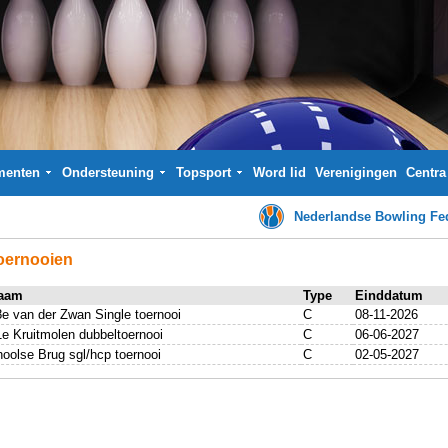
menten
Ondersteuning
Topsport
Word lid
Verenigingen
Centra
Nederlandse Bowling Fed
oernooien
aam
Type
Einddatum
e van der Zwan Single toernooi
C
08-11-2026
e Kruitmolen dubbeltoernooi
C
06-06-2027
oolse Brug sgl/hcp toernooi
C
02-05-2027