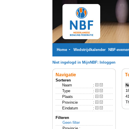
Home
Wedstrijdkalender
NBF-evene
Niet ingelogd in MijnNBF:
Inloggen
Navigatie
T
Sorteren
Naam
:
N
18
Type
:
41
Plaats
:
Th
Provincie
:
Eindatum
:
Filteren
Geen filter
Provincie :