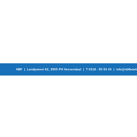
NBF | Landjuweel 62, 3905 PH Veenendaal | T 0318 - 55 93 43 |
info@nbfbowl