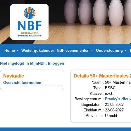
Home
Wedstrijdkalender
NBF-evenementen
Ondersteuning
Niet ingelogd in MijnNBF:
Inloggen
Navigatie
Details 50+ Masterfinales
Naam :
50+ Masterfina
Overzicht toernooien
Type :
ESBC
Klasse :
n.v.t.
Bowlingcentrum :
Franky's Nieu
Begindatum :
21-08-2027
Einddatum :
22-08-2027
Provincie :
Utrecht