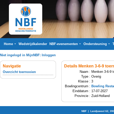
Home
Wedstrijdkalender
NBF-evenementen
Ondersteuning
Niet ingelogd in MijnNBF:
Inloggen
Navigatie
Details Menken 3-6-9 toer
Naam :
Menken 3-6-9 t
Overzicht toernooien
Type :
Overig
Klasse :
3
Bowlingcentrum :
Bowling Rest
Einddatum :
17-07-2027
Provincie :
Zuid-Holland
NBF | Landjuweel 62, 39