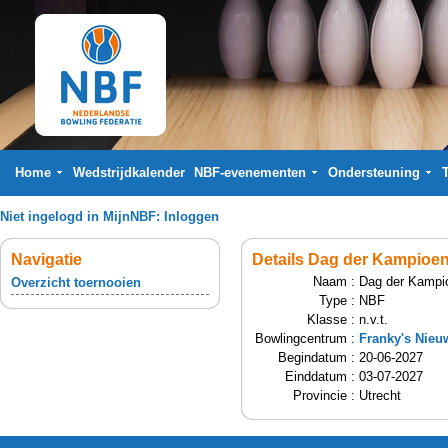
Home
Wedstrijdkalender
NBF-evenementen
Ondersteuning
Niet ingelogd in MijnNBF:
Inloggen
Navigatie
Details Dag der Kampioe
Naam :
Dag der Kampi
Overzicht toernooien
Type :
NBF
Klasse :
n.v.t.
Bowlingcentrum :
Franky's Nieu
Begindatum :
20-06-2027
Einddatum :
03-07-2027
Provincie :
Utrecht