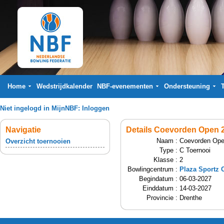
Home
Wedstrijdkalender
NBF-evenementen
Ondersteuning
Niet ingelogd in MijnNBF:
Inloggen
Navigatie
Details Coevorden Open 
Naam :
Coevorden Ope
Overzicht toernooien
Type :
C Toernooi
Klasse :
2
Bowlingcentrum :
Plaza Sportz 
Begindatum :
06-03-2027
Einddatum :
14-03-2027
Provincie :
Drenthe