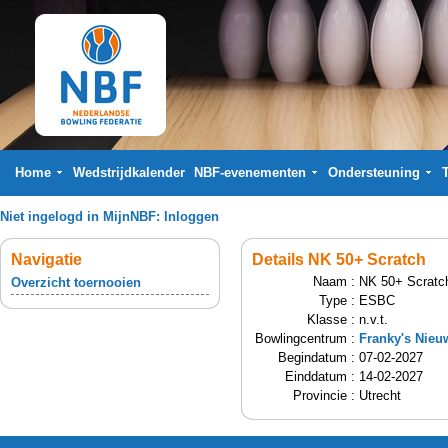
Home
Wedstrijdkalender
NBF-evenementen
Ondersteuning
Niet ingelogd in MijnNBF:
Inloggen
Navigatie
Details NK 50+ Scratch
Naam :
NK 50+ Scratc
Overzicht toernooien
Type :
ESBC
Klasse :
n.v.t.
Bowlingcentrum :
Franky's Nieu
Begindatum :
07-02-2027
Einddatum :
14-02-2027
Provincie :
Utrecht