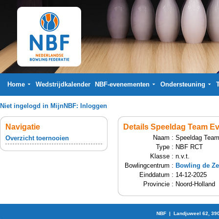
Home
Wedstrijdkalender
NBF-evenementen
Ondersteuning
Niet ingelogd in MijnNBF:
Inloggen
Navigatie
Details Speeldag Team Ev
Naam :
Speeldag Team
Overzicht toernooien
Type :
NBF RCT
Klasse :
n.v.t.
Bowlingcentrum :
Bowling de Z
Einddatum :
14-12-2025
Provincie :
Noord-Holland
NBF | Landjuweel 62, 39