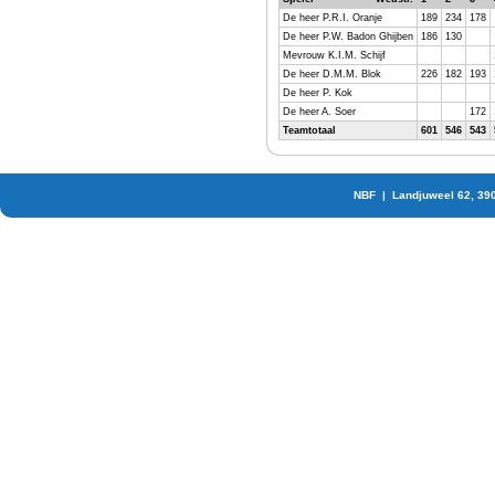
De heer P.R.I. Oranje
189
234
178
De heer P.W. Badon Ghijben
186
130
Mevrouw K.I.M. Schijf
De heer D.M.M. Blok
226
182
193
De heer P. Kok
De heer A. Soer
172
Teamtotaal
601
546
543
NBF | Landjuweel 62, 39