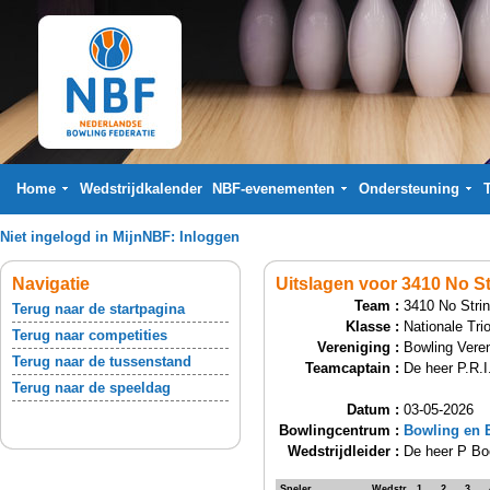
Home
Wedstrijdkalender
NBF-evenementen
Ondersteuning
Niet ingelogd in MijnNBF:
Inloggen
Navigatie
Uitslagen voor 3410 No S
Team :
3410 No Stri
Terug naar de startpagina
Klasse :
Nationale Tri
Terug naar competities
Vereniging :
Bowling Veren
Terug naar de tussenstand
Teamcaptain :
De heer P.R.I
Terug naar de speeldag
Datum :
03-05-2026
Bowlingcentrum :
Bowling en E
Wedstrijdleider :
De heer P Bo
Speler
Wedstr.
1
2
3