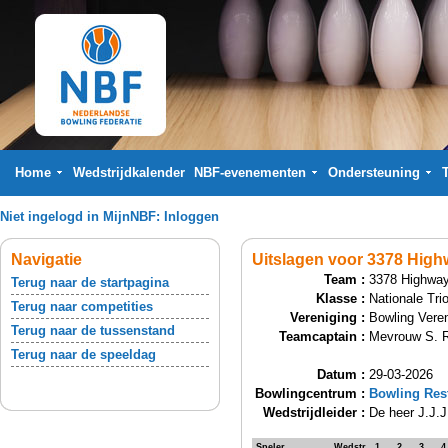
Home
Wedstrijdkalender
NBF-evenementen
Ondersteuning
Niet ingelogd in MijnNBF:
Inloggen
Navigatie
Uitslagen voor 3378 High
Team :
3378 Highway
Terug naar de startpagina
Klasse :
Nationale Tri
Terug naar competities
Vereniging :
Bowling Veren
Terug naar de tussenstand
Teamcaptain :
Mevrouw S. R
Terug naar de speeldag
Datum :
29-03-2026
Bowlingcentrum :
Bowling Res
Wedstrijdleider :
De heer J.J.
Speler
Wedstr.
1
2
3
4