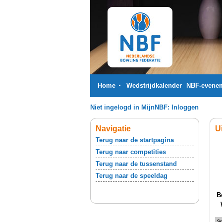
Home
Wedstrijdkalender
NBF-evene
Niet ingelogd in MijnNBF:
Inloggen
Navigatie
U
Terug naar de startpagina
Terug naar competities
Terug naar de tussenstand
Terug naar de speeldag
B
Sp