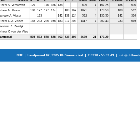
 heer A. Verhoeven
129
176
186
138
629
4
157.25
186
500
 heer N. Kroon
188
177
177
174
188
167
1071
6
178.50
188
542
vrouw A. Visser
123
142
133
124
522
4
130.50
142
399
 heer C.J. Visser
188
233
225
168
183
217
203
1417
7
202.43
233
646
vrouw R. Reedijk
 heer C van der Vlies
amtotaal
505
533
578
528
463
538
494
3639
21
173.29
NBF | Landjuweel 62, 3905 PH Veenendaal | T 0318 - 55 93 43 |
info@nbfbowl