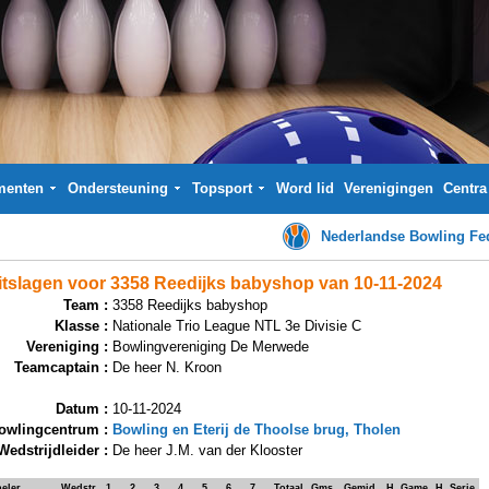
menten
Ondersteuning
Topsport
Word lid
Verenigingen
Centra
Nederlandse Bowling Fed
itslagen voor 3358 Reedijks babyshop van 10-11-2024
Team :
3358 Reedijks babyshop
Klasse :
Nationale Trio League NTL 3e Divisie C
Vereniging :
Bowlingvereniging De Merwede
Teamcaptain :
De heer N. Kroon
Datum :
10-11-2024
owlingcentrum :
Bowling en Eterij de Thoolse brug, Tholen
Wedstrijdleider :
De heer J.M. van der Klooster
eler
Wedstr.
1
2
3
4
5
6
7
Totaal
Gms.
Gemid.
H. Game
H. Serie