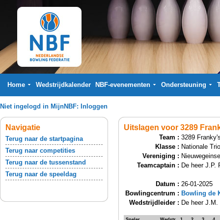
Home
Wedstrijdkalender
NBF-evenementen
Ondersteuning
Niet ingelogd in MijnNBF:
Inloggen
Navigatie
Uitslagen voor 3289 Fran
Team :
3289 Franky'
Terug naar de startpagina
Klasse :
Nationale Tri
Terug naar competities
Vereniging :
Nieuwegeinse
Terug naar de tussenstand
Teamcaptain :
De heer J.P. 
Terug naar de speeldag
Datum :
26-01-2025
Bowlingcentrum :
Bowling de 
Wedstrijdleider :
De heer J.M. 
Speler
Wedstr.
1
2
3
4