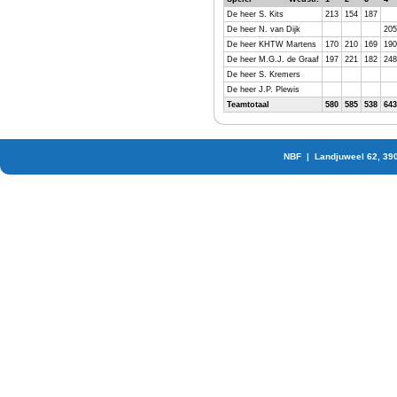
De heer S. Kits
213
154
187
De heer N. van Dijk
205
De heer KHTW Martens
170
210
169
190
De heer M.G.J. de Graaf
197
221
182
248
De heer S. Kremers
De heer J.P. Plewis
Teamtotaal
580
585
538
643
NBF | Landjuweel 62, 39