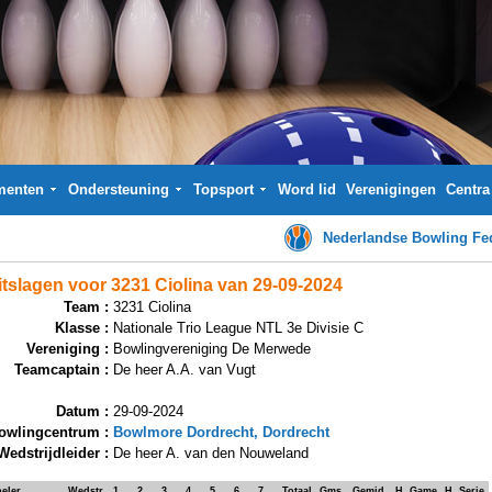
menten
Ondersteuning
Topsport
Word lid
Verenigingen
Centra
Nederlandse Bowling Fed
itslagen voor 3231 Ciolina van 29-09-2024
Team :
3231 Ciolina
Klasse :
Nationale Trio League NTL 3e Divisie C
Vereniging :
Bowlingvereniging De Merwede
Teamcaptain :
De heer A.A. van Vugt
Datum :
29-09-2024
owlingcentrum :
Bowlmore Dordrecht, Dordrecht
Wedstrijdleider :
De heer A. van den Nouweland
eler
Wedstr.
1
2
3
4
5
6
7
Totaal
Gms.
Gemid.
H. Game
H. Serie