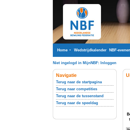
Home
Wedstrijdkalender
NBF-evene
Niet ingelogd in MijnNBF:
Inloggen
Navigatie
U
Terug naar de startpagina
Terug naar competities
Terug naar de tussenstand
Terug naar de speeldag
B
Sp