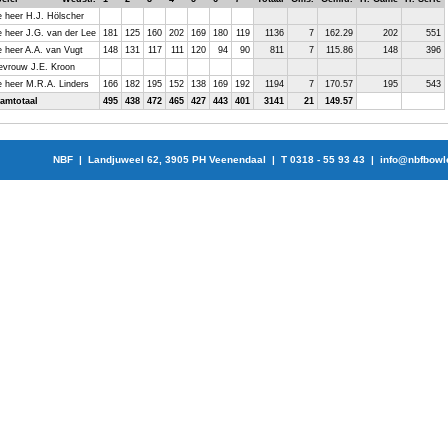
 heer H.J. Hölscher
 heer J.G. van der Lee
181
125
160
202
169
180
119
1136
7
162.29
202
551
 heer A.A. van Vugt
148
131
117
111
120
94
90
811
7
115.86
148
396
vrouw J.E. Kroon
 heer M.R.A. Linders
166
182
195
152
138
169
192
1194
7
170.57
195
543
amtotaal
495
438
472
465
427
443
401
3141
21
149.57
NBF | Landjuweel 62, 3905 PH Veenendaal | T 0318 - 55 93 43 |
info@nbfbowl