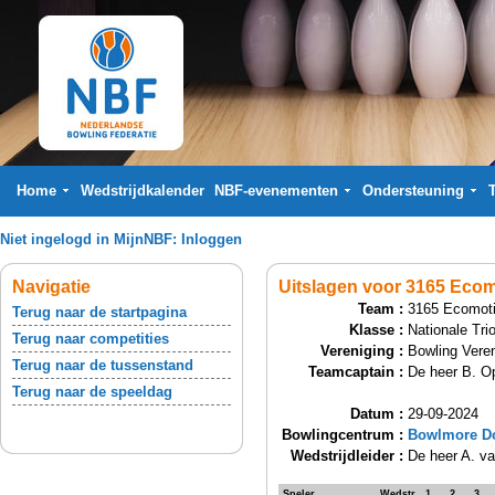
Home
Wedstrijdkalender
NBF-evenementen
Ondersteuning
Niet ingelogd in MijnNBF:
Inloggen
Navigatie
Uitslagen voor 3165 Ecom
Team :
3165 Ecomot
Terug naar de startpagina
Klasse :
Nationale Tri
Terug naar competities
Vereniging :
Bowling Veren
Terug naar de tussenstand
Teamcaptain :
De heer B. 
Terug naar de speeldag
Datum :
29-09-2024
Bowlingcentrum :
Bowlmore Do
Wedstrijdleider :
De heer A. v
Speler
Wedstr.
1
2
3