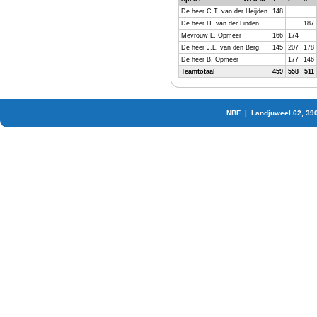
De heer C.T. van der Heijden
148
De heer H. van der Linden
187
Mevrouw L. Opmeer
166
174
De heer J.L. van den Berg
145
207
178
De heer B. Opmeer
177
146
Teamtotaal
459
558
511
NBF | Landjuweel 62, 39