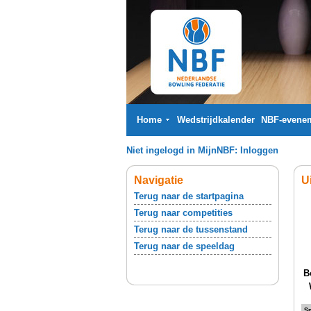
Home
Wedstrijdkalender
NBF-evene
Niet ingelogd in MijnNBF:
Inloggen
Navigatie
U
Terug naar de startpagina
Terug naar competities
Terug naar de tussenstand
Terug naar de speeldag
B
Sp