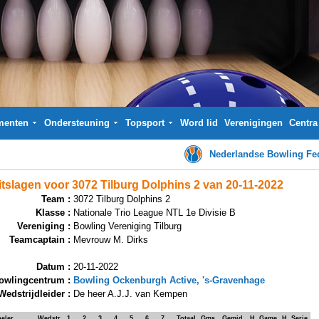
menten
Ondersteuning
Topsport
Word lid
Verenigingen
Centra
Nederlandse Bowling Fed
itslagen voor 3072 Tilburg Dolphins 2 van 20-11-2022
Team :
3072 Tilburg Dolphins 2
Klasse :
Nationale Trio League NTL 1e Divisie B
Vereniging :
Bowling Vereniging Tilburg
Teamcaptain :
Mevrouw M. Dirks
Datum :
20-11-2022
owlingcentrum :
Bowling Ockenburgh Active, 's-Gravenhage
Wedstrijdleider :
De heer A.J.J. van Kempen
eler
Wedstr.
1
2
3
4
5
6
7
Totaal
Gms.
Gemid.
H. Game
H. Serie