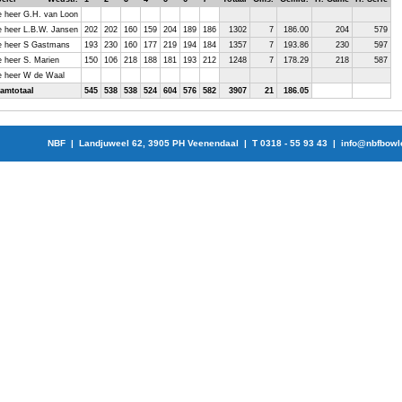
 heer G.H. van Loon
 heer L.B.W. Jansen
202
202
160
159
204
189
186
1302
7
186.00
204
579
 heer S Gastmans
193
230
160
177
219
194
184
1357
7
193.86
230
597
 heer S. Marien
150
106
218
188
181
193
212
1248
7
178.29
218
587
 heer W de Waal
amtotaal
545
538
538
524
604
576
582
3907
21
186.05
NBF | Landjuweel 62, 3905 PH Veenendaal | T 0318 - 55 93 43 |
info@nbfbowl