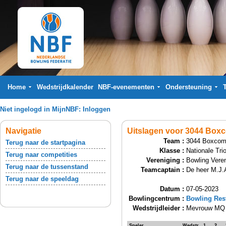
Home
Wedstrijdkalender
NBF-evenementen
Ondersteuning
Niet ingelogd in MijnNBF:
Inloggen
Navigatie
Uitslagen voor 3044 Box
Team :
3044 Boxcom
Terug naar de startpagina
Klasse :
Nationale Tri
Terug naar competities
Vereniging :
Bowling Vere
Terug naar de tussenstand
Teamcaptain :
De heer M.J.
Terug naar de speeldag
Datum :
07-05-2023
Bowlingcentrum :
Bowling Res
Wedstrijdleider :
Mevrouw MQ 
Speler
Wedstr.
1
2