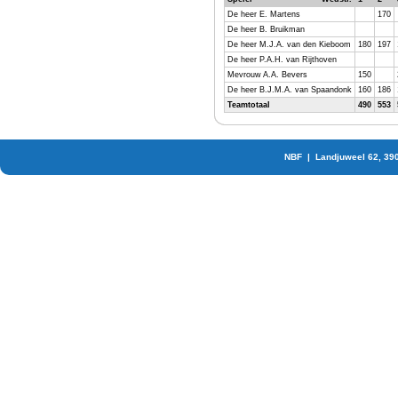
De heer E. Martens
170
De heer B. Bruikman
De heer M.J.A. van den Kieboom
180
197
De heer P.A.H. van Rijthoven
Mevrouw A.A. Bevers
150
De heer B.J.M.A. van Spaandonk
160
186
Teamtotaal
490
553
NBF | Landjuweel 62, 39