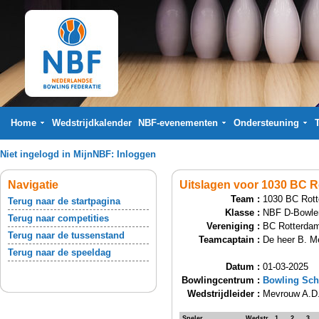
Home
Wedstrijdkalender
NBF-evenementen
Ondersteuning
Niet ingelogd in MijnNBF:
Inloggen
Navigatie
Uitslagen voor 1030 BC R
Team :
1030 BC Rott
Terug naar de startpagina
Klasse :
NBF D-Bowle
Terug naar competities
Vereniging :
BC Rotterda
Terug naar de tussenstand
Teamcaptain :
De heer B. M
Terug naar de speeldag
Datum :
01-03-2025
Bowlingcentrum :
Bowling Sch
Wedstrijdleider :
Mevrouw A.D
Speler
Wedstr.
1
2
3