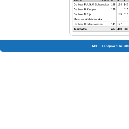
De heer F.A.G.M Schoenaker
148
134
149
De heer H Klepper
128
115
De heer B Rijs
149
116
Mevrouw A Matviievska
De heer B. Meeuwissen
141
127
Teamtotaal
417
410
380
NBF | Landjuweel 62, 39