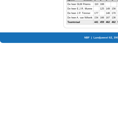
De heer GLM Priems
110
168
De heer E.J.R. Munne
125
149
156
De heer J.P. Timmer
177
146
170
De heer A. van Nifterik
154
166
167
136
Teamtotaal
441
459
462
462
NBF | Landjuweel 62, 39