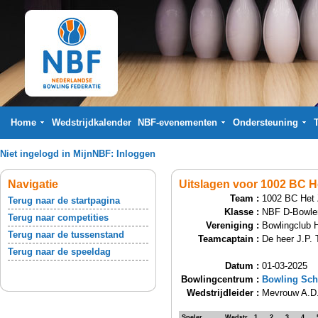
Home
Wedstrijdkalender
NBF-evenementen
Ondersteuning
Niet ingelogd in MijnNBF:
Inloggen
Navigatie
Uitslagen voor 1002 BC H
Team :
1002 BC Het 
Terug naar de startpagina
Klasse :
NBF D-Bowle
Terug naar competities
Vereniging :
Bowlingclub 
Terug naar de tussenstand
Teamcaptain :
De heer J.P.
Terug naar de speeldag
Datum :
01-03-2025
Bowlingcentrum :
Bowling Sch
Wedstrijdleider :
Mevrouw A.D
Speler
Wedstr.
1
2
3
4